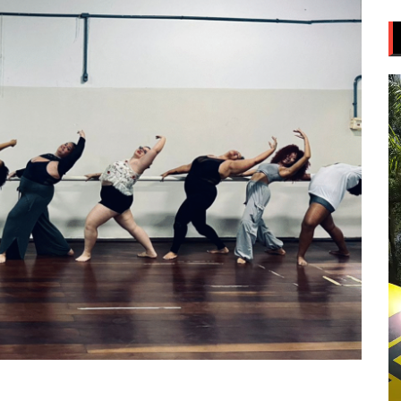
T
d
v