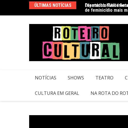
Ir
 Bala de Ouro” leva aos palcos um dos casos
ÚLTIMAS NOTÍCIAS
“Vermelho Melodrama”
Última temporada de 
para
ória da Bahia
o
conteúdo
NOTÍCIAS
SHOWS
TEATRO
C
CULTURA EM GERAL
NA ROTA DO RO