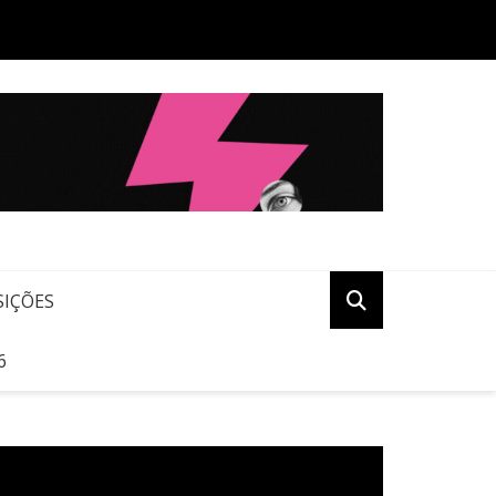
osa celebra seis anos com agenda especial de música, cinema,
nomia e teatro infantil
SIÇÕES
6